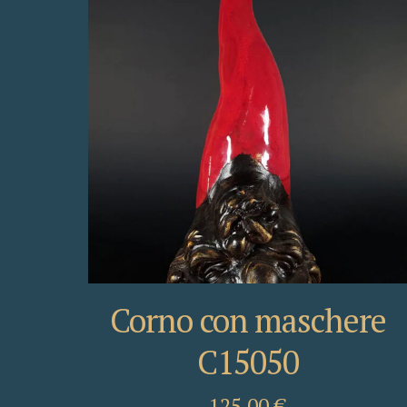
Corno con maschere
C15050
125,00
€