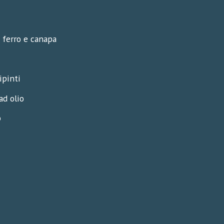
i ferro e canapa
ipinti
ad olio
o