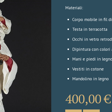
Materiali:
Corpo mobile in fil d
Testa in terracotta
Occhi in vetro retrod
Dipintura con colori 
Mani e piedi in legn
Vestiti in cotone
Mandolino in legno
400,00
€
Pulcinella
C180180